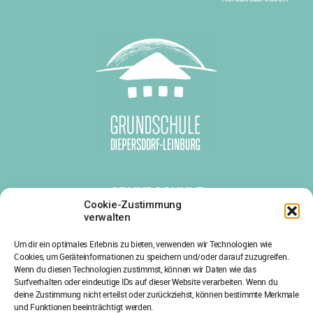
GRUNDSCHULE
DIEPERSDORF-LEINBURG
Cookie-Zustimmung
verwalten
Diepersdorfer Hauptstr. 38
Um dir ein optimales Erlebnis zu bieten, verwenden wir Technologien wie
91227 Leinburg
Cookies, um Geräteinformationen zu speichern und/oder darauf zuzugreifen.
Tel.: 09120/1803-0
Wenn du diesen Technologien zustimmst, können wir Daten wie das
Surfverhalten oder eindeutige IDs auf dieser Website verarbeiten. Wenn du
Fax: 09120/1803-29
deine Zustimmung nicht erteilst oder zurückziehst, können bestimmte Merkmale
und Funktionen beeinträchtigt werden.
E-Mail: info@gs-leinburg.de