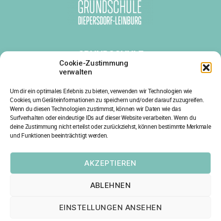
GRUNDSCHULE
DIEPERSDORF-LEINBURG
Cookie-Zustimmung
verwalten
Diepersdorfer Hauptstr. 38
Um dir ein optimales Erlebnis zu bieten, verwenden wir Technologien wie
91227 Leinburg
Cookies, um Geräteinformationen zu speichern und/oder darauf zuzugreifen.
Tel.: 09120/1803-0
Wenn du diesen Technologien zustimmst, können wir Daten wie das
Surfverhalten oder eindeutige IDs auf dieser Website verarbeiten. Wenn du
Fax: 09120/1803-29
deine Zustimmung nicht erteilst oder zurückziehst, können bestimmte Merkmale
und Funktionen beeinträchtigt werden.
E-Mail: info@gs-leinburg.de
AKZEPTIEREN
ABLEHNEN
© 2023 Grundschule Diepersdorf-Leinburg • Design,
Umsetzung und Logo von
suave Design
in Leinburg •
EINSTELLUNGEN ANSEHEN
Impressum
•
Datenschutz