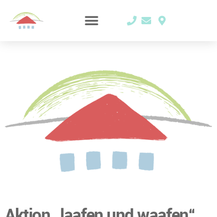
Aktion „laafen und waafen“