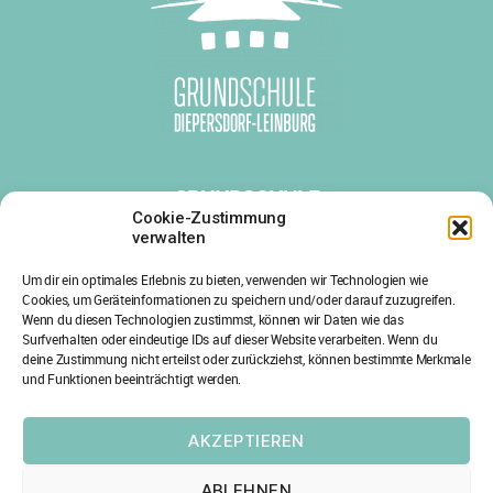
GRUNDSCHULE
DIEPERSDORF-LEINBURG
Cookie-Zustimmung
verwalten
Diepersdorfer Hauptstr. 38
Um dir ein optimales Erlebnis zu bieten, verwenden wir Technologien wie
91227 Leinburg
Cookies, um Geräteinformationen zu speichern und/oder darauf zuzugreifen.
Tel.: 09120/1803-0
Wenn du diesen Technologien zustimmst, können wir Daten wie das
Surfverhalten oder eindeutige IDs auf dieser Website verarbeiten. Wenn du
Fax: 09120/1803-29
deine Zustimmung nicht erteilst oder zurückziehst, können bestimmte Merkmale
und Funktionen beeinträchtigt werden.
E-Mail: info@gs-leinburg.de
AKZEPTIEREN
ABLEHNEN