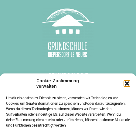
GRUNDSCHULE
DIEPERSDORF-LEINBURG
Cookie-Zustimmung
verwalten
Diepersdorfer Hauptstr. 38
Um dir ein optimales Erlebnis zu bieten, verwenden wir Technologien wie
91227 Leinburg
Cookies, um Geräteinformationen zu speichern und/oder darauf zuzugreifen.
Tel.: 09120/1803-0
Wenn du diesen Technologien zustimmst, können wir Daten wie das
Surfverhalten oder eindeutige IDs auf dieser Website verarbeiten. Wenn du
Fax: 09120/1803-29
deine Zustimmung nicht erteilst oder zurückziehst, können bestimmte Merkmale
und Funktionen beeinträchtigt werden.
E-Mail: info@gs-leinburg.de