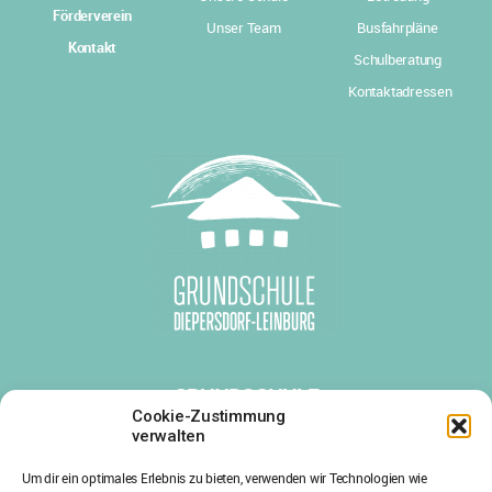
Förderverein
Unser Team
Busfahrpläne
Kontakt
Schulberatung
Kontaktadressen
GRUNDSCHULE
DIEPERSDORF-LEINBURG
Cookie-Zustimmung
verwalten
Diepersdorfer Hauptstr. 38
Um dir ein optimales Erlebnis zu bieten, verwenden wir Technologien wie
91227 Leinburg